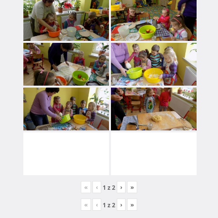
«
‹
›
»
1
z
2
«
‹
›
»
1
z
2