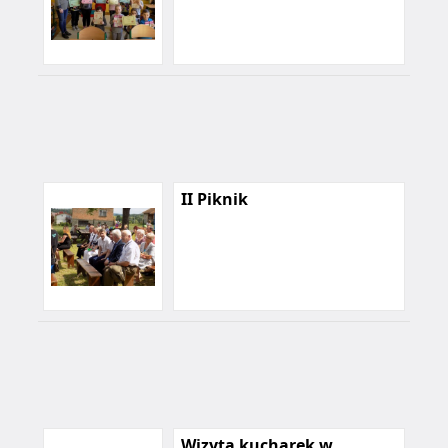
II Piknik
Wizyta kucharek w