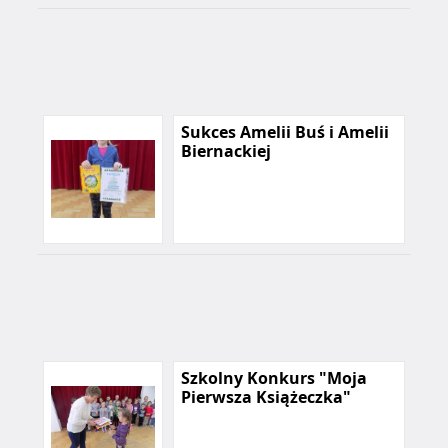
Sukces Amelii Buś i Amelii
Biernackiej
Szkolny Konkurs "Moja
Pierwsza Książeczka"