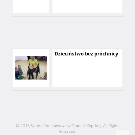
Dzieciństwo bez próchnicy
© 2016 Szkoła Podstawowa w Grudnej Kępskiej. All Rights
Reserved.