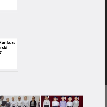
 Konkurs
rski
7