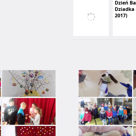
Dzień Ba
Dziadka 
2017)