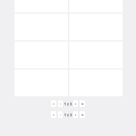
«
‹
›
»
1
z
3
«
‹
›
»
1
z
3