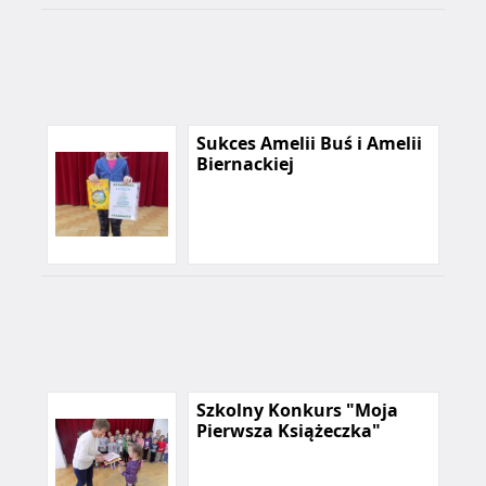
Sukces Amelii Buś i Amelii
Biernackiej
Szkolny Konkurs "Moja
Pierwsza Książeczka"