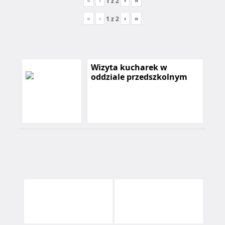
«
‹
›
»
1
z
2
«
‹
›
»
1
z
2
Wizyta kucharek w
oddziale przedszkolnym