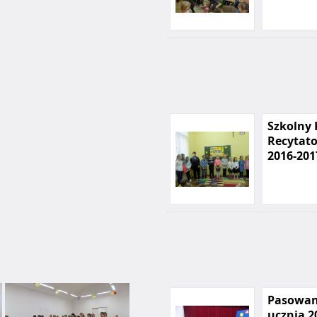
Szkolny
Recytato
2016-201
Pasowan
ucznia 2