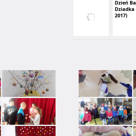
Dzień Ba
Dziadka 
2017)