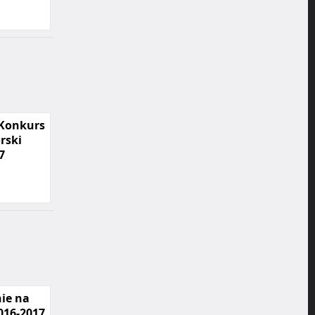
 Konkurs
rski
7
ie na
016-2017